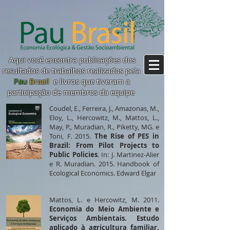
Aqui você encontra publicações dos
resultados de trabalhos realizados pela
Pau
Brasil
e livros que tiveram a
participação de membros da equipe
Coudel, E., Ferreira, J., Amazonas, M.,
Eloy, L., Hercowitz, M., Mattos, L.,
May, P., Muradian, R., Piketty, MG. e
Toni, F. 2015.
The Rise of PES in
Brazil: From Pilot Projects to
Public Policies
. In: J. Martinez-Alier
e R. Muradian. 2015. Handbook of
Ecological Economics. Edward Elgar
Mattos, L. e Hercowitz, M. 2011.
Economia do Meio Ambiente e
Serviços Ambientais. Estudo
aplicado à agricultura familiar,