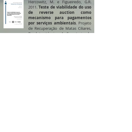
Hercowitz, M. e Figueiredo, G.R.
2011.
Teste de viabilidade do uso
de reverse auction como
mecanismo para pagamentos
por serviços ambientais
. Projeto
de Recuperação de Matas Ciliares,
Produto técnico 4. Secretaria do
Meio Ambiente, Governo de São
Paulo. Ambiente.
Baixe o estudo
aqui
Hercowitz, M. 2009.
O que eu faço
com esse mato? Uma análise
socioeconômica do mercado de
compensações de Reserva Legal
na Bacia do Xingu no Mato
Grosso
. Instituto Socioambiental,
Série Documentos ISA, no 11, São
Paulo.
Página 1
2
3