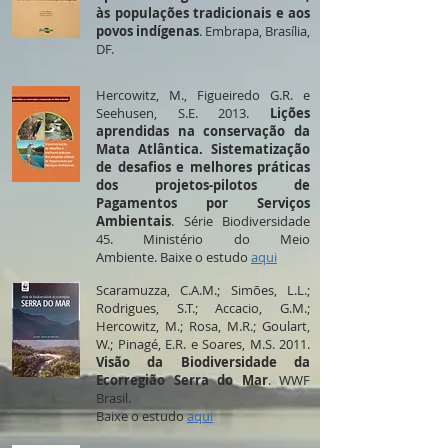
às populações tradicionais e aos
povos indígenas
. Embrapa, Brasília,
DF.
Hercowitz, M., Figueiredo G.R. e
Seehusen, S.E. 2013.
Lições
aprendidas na conservação da
Mata Atlântica. Sistematização
de desafios e melhores práticas
dos projetos-pilotos de
Pagamentos por Serviços
Ambientais
. Série Biodiversidade
45. Ministério do Meio
Ambiente. Baixe o estudo
aqui
Scaramuzza, C.A.M.; Simões, L.L.;
Rodrigues, S.T.; Accacio, G.M.;
Hercowitz, M.; Rosa, M.R.; Goulart,
W.; Pinagé, E.R. e Soares, M.S. 2011.
Visão da Biodiversidade da
Ecorregião Serra do Mar
. WWF
Brasil.
Baixe o estudo
aqui